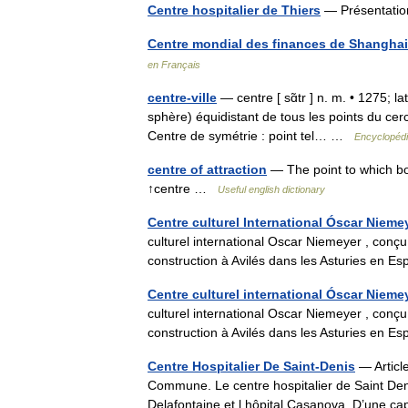
Centre hospitalier de Thiers
— Présentatio
Centre mondial des finances de Shanghai
en Français
centre-ville
— centre [ sɑ̃tr ] n. m. • 1275; la
sphère) équidistant de tous les points du cer
Centre de symétrie : point tel… …
Encyclopédi
centre of attraction
— The point to which bodi
↑centre …
Useful english dictionary
Centre culturel International Óscar Nieme
culturel international Oscar Niemeyer , conçu
construction à Avilés dans les Asturies en
Centre culturel international Óscar Nieme
culturel international Oscar Niemeyer , conçu
construction à Avilés dans les Asturies en
Centre Hospitalier De Saint-Denis
— Article
Commune. Le centre hospitalier de Saint Denis
Delafontaine et l hôpital Casanova. D’une 