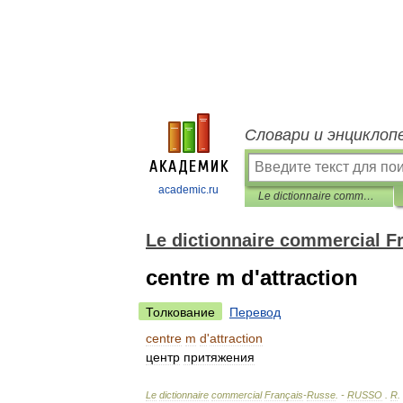
Словари и энциклоп
academic.ru
Le dictionnaire commercial Français-Russe
Le dictionnaire commercial F
centre m d'attraction
Толкование
Перевод
centre
m
d
'
attraction
центр
притяжения
Le
dictionnaire
commercial
Français
-
Russe
. -
RUSSO
.
R
.