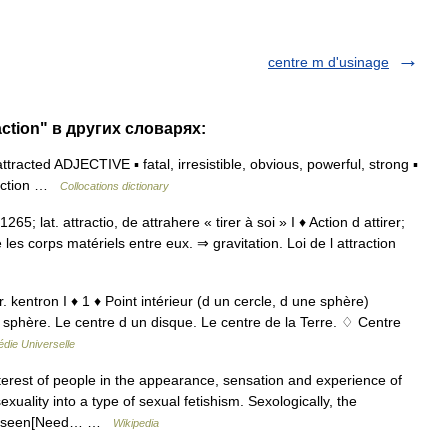
centre m d'usinage
action" в других словарях:
ttracted ADJECTIVE ▪ fatal, irresistible, obvious, powerful, strong ▪
raction …
Collocations dictionary
1265; lat. attractio, de attrahere « tirer à soi » I ♦ Action d attirer;
e les corps matériels entre eux. ⇒ gravitation. Loi de l attraction
gr. kentron I ♦ 1 ♦ Point intérieur (d un cercle, d une sphère)
la sphère. Le centre d un disque. Le centre de la Terre. ♢ Centre
die Universelle
terest of people in the appearance, sensation and experience of
xuality into a type of sexual fetishism. Sexologically, the
o be seen[Need… …
Wikipedia