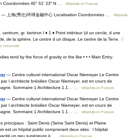
n Coordonnées 45° 51′ 23″ N …
Wikipédia en Français
— 上海(秀仕)环球金融中心 Localisation Coordonnées …
Wikipédia
t. centrum, gr. kentron I ♦ 1 ♦ Point intérieur (d un cercle, d une
cle, de la sphère. Le centre d un disque. Le centre de la Terre. ♢
e Universelle
es tend by the force of gravity or the like • • • Main Entry:
yer
— Centre culturel international Oscar Niemeyer Le Centre
 par l architecte brésilien Oscar Niemeyer, est en cours de
 Espagne. Sommaire 1 Architecture 1.1… …
Wikipédia en Français
yer
— Centre culturel international Oscar Niemeyer Le Centre
 par l architecte brésilien Oscar Niemeyer, est en cours de
 Espagne. Sommaire 1 Architecture 1.1… …
Wikipédia en Français
s principaux : Saint Denis (Seine Saint Denis) et Plaine
 est un hôpital public comprenant deux sites : l hôpital
capacité un peu supérieure à …
Wikipédia en Français