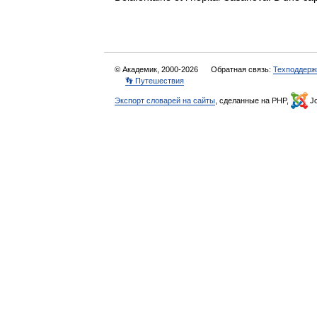
© Академик, 2000-2026
Обратная связь:
Техподдерж
👣 Путешествия
Экспорт словарей на сайты
, сделанные на PHP,
Jo