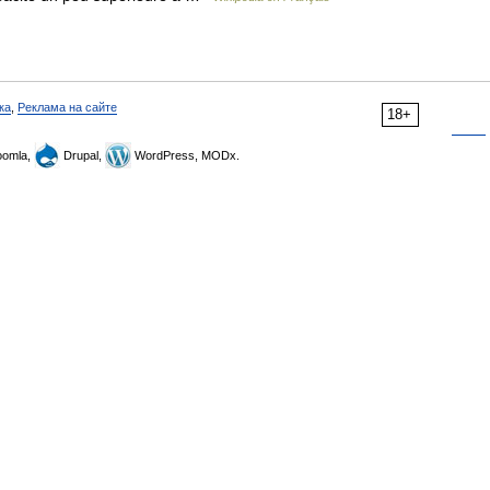
ка
,
Реклама на сайте
18+
omla,
Drupal,
WordPress, MODx.