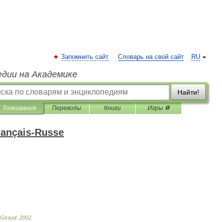
Запомнить сайт
Словарь на свой сайт
RU
едии на Академике
Найти!
Толкования
Переводы
Книги
Игры ⚽
rançais-Russe
Giraud
.
2002
.