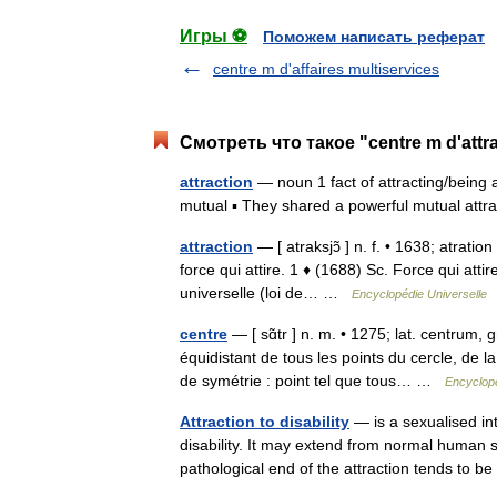
Игры ⚽
Поможем написать реферат
centre m d'affaires multiservices
Смотреть что такое "centre m d'attr
attraction
— noun 1 fact of attracting/being a
mutual ▪ They shared a powerful mutual att
attraction
— [ atraksjɔ̃ ] n. f. • 1638; atration 
force qui attire. 1 ♦ (1688) Sc. Force qui attir
universelle (loi de… …
Encyclopédie Universelle
centre
— [ sɑ̃tr ] n. m. • 1275; lat. centrum, 
équidistant de tous les points du cercle, de 
de symétrie : point tel que tous… …
Encyclopé
Attraction to disability
— is a sexualised in
disability. It may extend from normal human se
pathological end of the attraction tends t